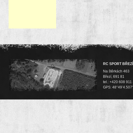
RC SPORT BŘEZÍ
Na štěrkách 463
Březí, 691 81
tel.: +420 608 911
GPS: 48°49’4.507