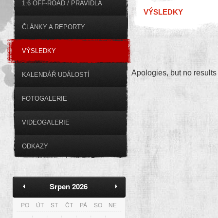
1:6 OFF-ROAD / PRAVIDLA
VÝSLEDKY
ČLÁNKY A REPORTY
VÝSLEDKY
Apologies, but no results
KALENDÁŘ UDÁLOSTÍ
FOTOGALERIE
VIDEOGALERIE
ODKAZY
Srpen 2026
PO
ÚT
ST
ČT
PÁ
SO
NE