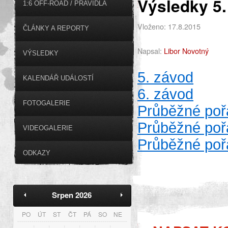
Výsledky 5.
1:6 OFF-ROAD / PRAVIDLA
Vloženo: 17.8.2015
ČLÁNKY A REPORTY
Napsal:
Libor Novotný
VÝSLEDKY
5. závod
KALENDÁŘ UDÁLOSTÍ
6. závod
FOTOGALERIE
Průběžné po
Průběžné po
VIDEOGALERIE
Průběžné poř
ODKAZY
Srpen 2026
PO
ÚT
ST
ČT
PÁ
SO
NE