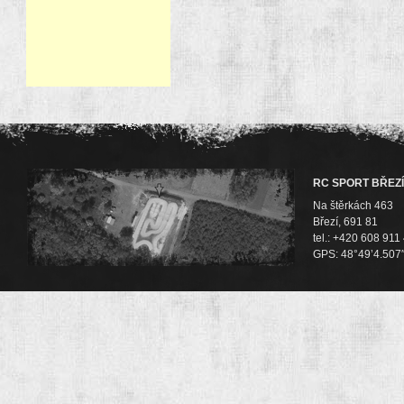
RC SPORT BŘEZÍ
Na štěrkách 463
Březí, 691 81
tel.: +420 608 911
GPS: 48°49’4.507