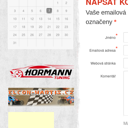
NAPSAT K
1
2
3
4
5
6
7
8
9
Vaše emailová 
10
11
12
13
14
15
16
označeny
*
17
18
19
20
21
22
23
24
25
26
27
28
29
30
*
Jméno
31
*
Emailová adresa
Webová stránka
Komentář
Mů