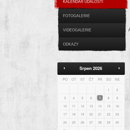
KALENDÁŘ UDÁLOSTÍ
FOTOGALERIE
VIDEOGALERIE
ODKAZY
Srpen 2026
PO
ÚT
ST
ČT
PÁ
SO
NE
1
2
3
4
5
6
7
8
9
10
11
12
13
14
15
16
17
18
19
20
21
22
23
24
25
26
27
28
29
30