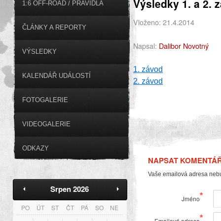
Výsledky 1. a 2. 
1:6 OFF-ROAD / PRAVIDLA
Vloženo: 21.4.2014
ČLÁNKY A REPORTY
Napsal:
Dalibor Novotný
VÝSLEDKY
1. závod
KALENDÁŘ UDÁLOSTÍ
2. závod
FOTOGALERIE
VIDEOGALERIE
ODKAZY
NAPSAT KOMENTÁ
Vaše emailová adresa neb
Srpen 2026
*
Jméno
PO
ÚT
ST
ČT
PÁ
SO
NE
*
Emailová adresa