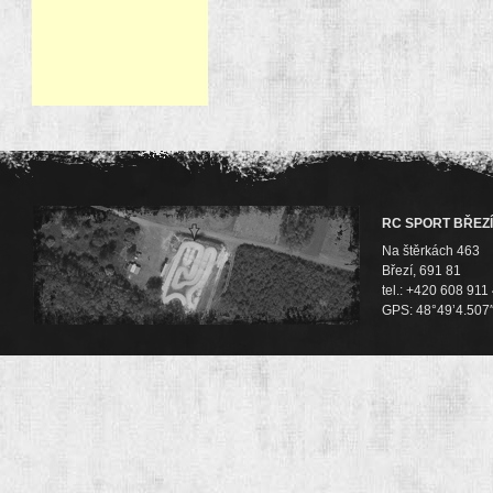
RC SPORT BŘEZÍ
Na štěrkách 463
Březí, 691 81
tel.: +420 608 911
GPS: 48°49’4.507