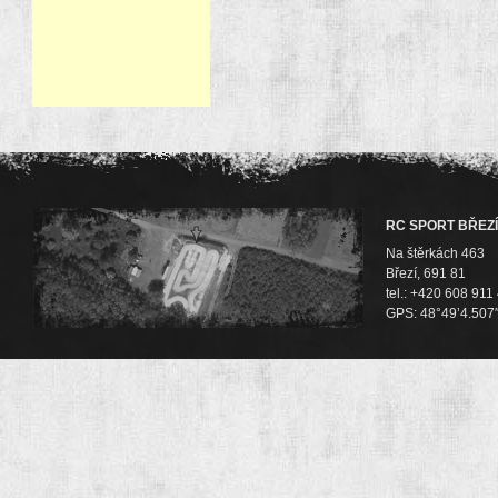
RC SPORT BŘEZÍ
Na štěrkách 463
Březí, 691 81
tel.: +420 608 911
GPS: 48°49’4.507