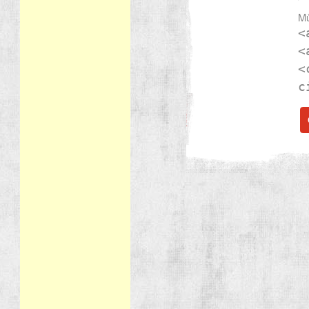
Mů
<
<
<
c