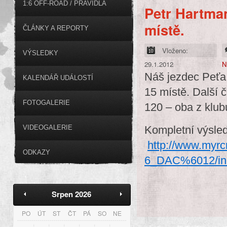
1:6 OFF-ROAD / PRAVIDLA
Petr Hartma
místě.
ČLÁNKY A REPORTY
Vloženo:
VÝSLEDKY
29.1.2012
N
Náš jezdec Peťa 
KALENDÁŘ UDÁLOSTÍ
15 místě. Další č
FOTOGALERIE
120 – oba z klu
VIDEOGALERIE
Kompletní výsled
http://www.myr
ODKAZY
6_DAC%6012/ind
Srpen 2026
PO
ÚT
ST
ČT
PÁ
SO
NE