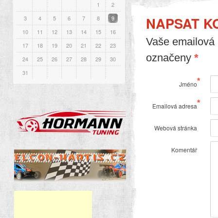
1
2
NAPSAT K
3
4
5
6
7
8
9
10
11
12
13
14
15
16
Vaše emailová 
17
18
19
20
21
22
23
označeny
*
24
25
26
27
28
29
30
31
*
Jméno
*
Emailová adresa
Webová stránka
Komentář