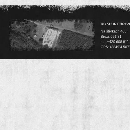
RC SPORT BŘEZÍ
Na štěrkách 463
Březí, 691 81
tel.: +420 608 911
GPS: 48°49’4.507