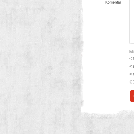
Komentář
Mů
<
<
<
c