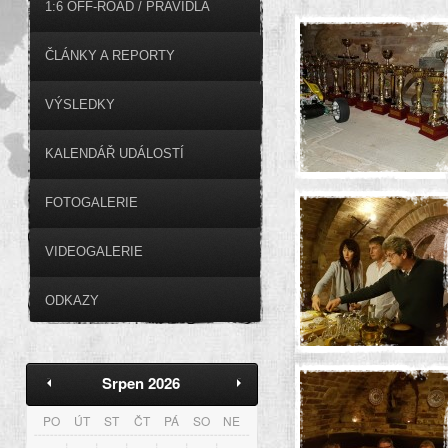
1:6 OFF-ROAD / PRAVIDLA
ČLÁNKY A REPORTY
VÝSLEDKY
KALENDÁŘ UDÁLOSTÍ
FOTOGALERIE
VIDEOGALERIE
ODKAZY
Srpen 2026
PO
ÚT
ST
ČT
PÁ
SO
NE