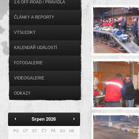
1:6 OFF-ROAD / PRAVIDLA
ČLÁNKY A REPORTY
VÝSLEDKY
KALENDÁŘ UDÁLOSTÍ
FOTOGALERIE
VIDEOGALERIE
ODKAZY
Srpen 2026
PO
ÚT
ST
ČT
PÁ
SO
NE