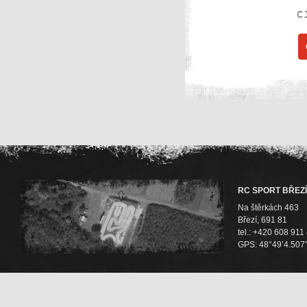
c
RC SPORT BŘEZÍ
Na štěrkách 463
Březí, 691 81
tel.: +420 608 911
GPS: 48°49’4.507