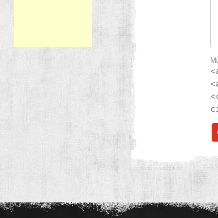
Mů
<
<
<
c