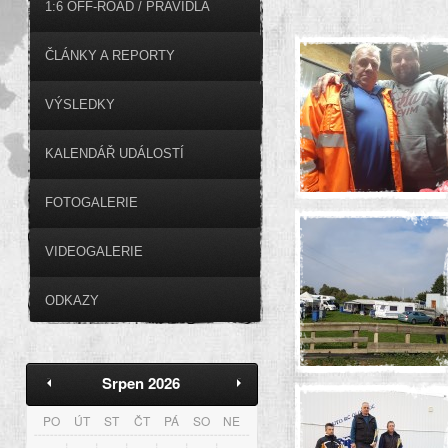
1:6 OFF-ROAD / PRAVIDLA
ČLÁNKY A REPORTY
VÝSLEDKY
KALENDÁŘ UDÁLOSTÍ
FOTOGALERIE
VIDEOGALERIE
ODKAZY
Srpen 2026
PO
ÚT
ST
ČT
PÁ
SO
NE