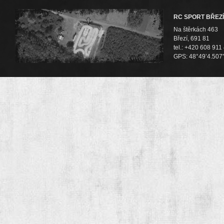
RC SPORT BŘEZÍ
Na štěrkách 463
Březí, 691 81
tel.: +420 608 911
GPS: 48°49’4.507