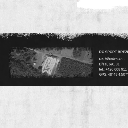
RC SPORT BŘEZÍ
Na štěrkách 463
Březí, 691 81
tel.: +420 608 911
GPS: 48°49’4.507