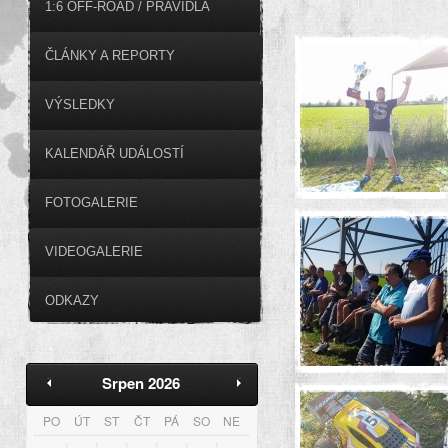
1:6 OFF-ROAD / PRAVIDLA
ČLÁNKY A REPORTY
VÝSLEDKY
KALENDÁŘ UDÁLOSTÍ
FOTOGALERIE
VIDEOGALERIE
ODKAZY
Srpen 2026
PO
ÚT
ST
ČT
PÁ
SO
NE