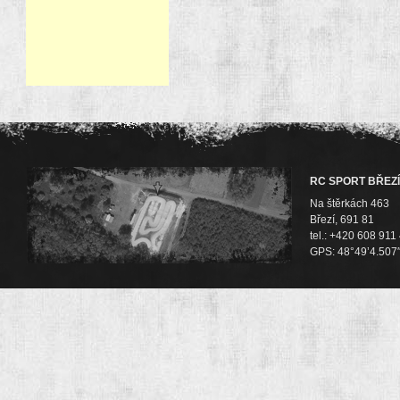
RC SPORT BŘEZÍ
Na štěrkách 463
Březí, 691 81
tel.: +420 608 911
GPS: 48°49’4.507