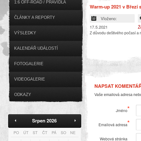
1:6 OFF-ROAD / PRAVIDLA
Warm-up 2021 v Březí se
ČLÁNKY A REPORTY
Vloženo:
17.5.2021
Ž
VÝSLEDKY
Z důvodu deštivého počasí a n
KALENDÁŘ UDÁLOSTÍ
FOTOGALERIE
VIDEOGALERIE
NAPSAT KOMENTÁ
ODKAZY
Vaše emailová adresa neb
*
Jméno
Srpen 2026
*
Emailová adresa
PO
ÚT
ST
ČT
PÁ
SO
NE
Webová stránka