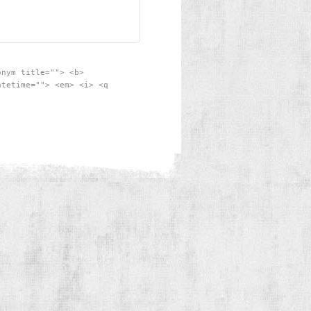
onym title=""> <b>
atetime=""> <em> <i> <q