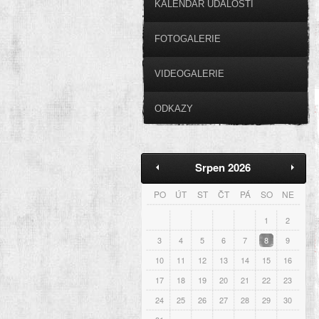
KALENDÁŘ UDÁLOSTÍ
FOTOGALERIE
VIDEOGALERIE
ODKAZY
Srpen 2026
PO
ÚT
ST
ČT
PÁ
SO
NE
1
2
3
4
5
6
7
8
9
10
11
12
13
14
15
16
17
18
19
20
21
22
23
24
25
26
27
28
29
30