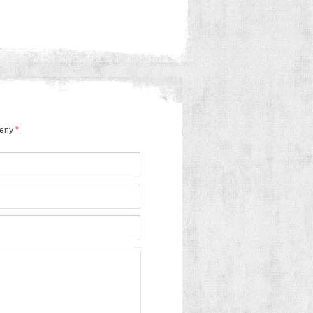
čeny
*