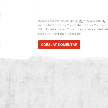
Můžete používat následující
HTML
značky a atributy:
<a href="" title=""> <abbr title=""> <acr
<blockquote cite=""> <cite> <code> <del d
cite=""> <strike> <strong>