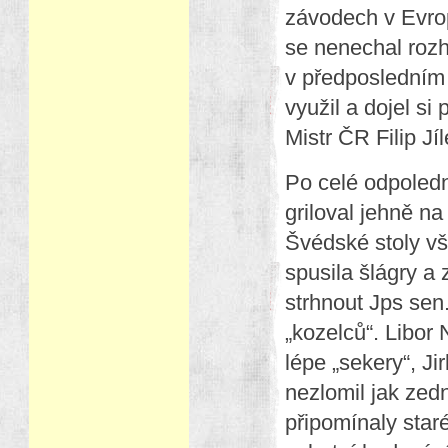
závodech v Evro
se nenechal rozho
v předposledním 
využil a dojel si
Mistr ČR Filip Jíl
Po celé odpoledn
griloval jehně n
Švédské stoly vš
spusila šlágry a
strhnout Jps sen.
„kozelců“. Libor 
lépe „sekery“, Ji
nezlomil jak zedn
připomínaly star