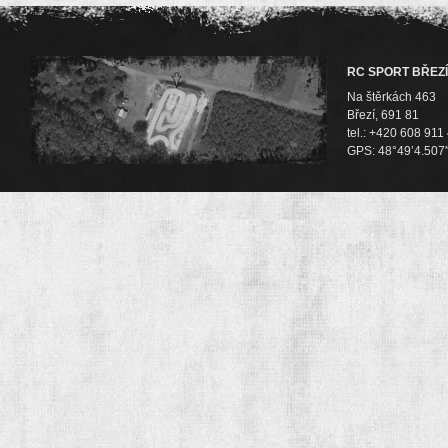
RC SPORT BŘEZÍ
Na štěrkách 463
Březí, 691 81
tel.: +420 608 911
GPS: 48°49’4.507