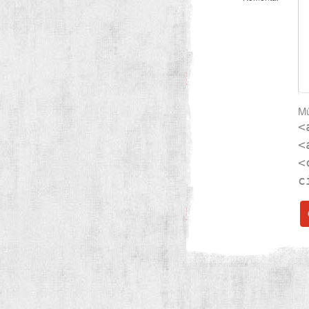
Mů
<
<
<
c