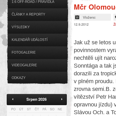
1:6 OFF-ROAD / PRAVIDLA
Mčr Olomouc
ČLÁNKY A REPORTY
Vloženo:
12.9.2012
Ž
VÝSLEDKY
KALENDÁŘ UDÁLOSTÍ
Jak už se letos u
povinnostem vyrá
FOTOGALERIE
nechtěli ujít na
Sonntága a tak j
VIDEOGALERIE
dorazili za tropi
ODKAZY
v plném proudu. 
zrovna semi.B. z
vítězství Petr Ha
Srpen 2026
opravnou jízdu) 
PO
ÚT
ST
ČT
PÁ
SO
NE
Slávou Och. a To