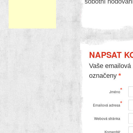
sobotní hodová
NAPSAT K
Vaše emailová 
označeny
*
*
Jméno
*
Emailová adresa
Webová stránka
Komentář