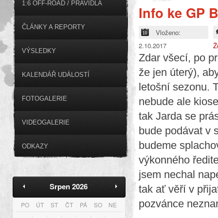
1:6 OFF-ROAD / PRAVIDLA
Info ke GP B
ČLÁNKY A REPORTY
Vloženo:
2.10.2017
Ž
VÝSLEDKY
Zdar všecí, po p
že jen úterý), a
KALENDÁŘ UDÁLOSTÍ
letošní sezonu. T
FOTOGALERIE
nebude ale kiosek
tak Jarda se prá
VIDEOGALERIE
bude podávat v s
budeme splachov
ODKAZY
výkonného ředite
jsem nechal napé
Srpen 2026
tak ať věří v při
pozvánce neznam
PO
ÚT
ST
ČT
PÁ
SO
NE