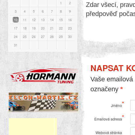
1
2
Zdar všecí, pravd
3
4
5
6
7
8
9
předpověď počasí
10
11
12
13
14
15
16
17
18
19
20
21
22
23
24
25
26
27
28
29
30
31
NAPSAT K
Vaše emailová 
označeny
*
*
Jméno
*
Emailová adresa
Webová stránka