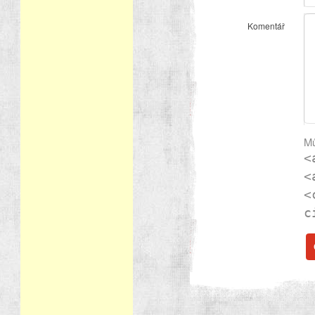
Komentář
Mů
<
<
<
c