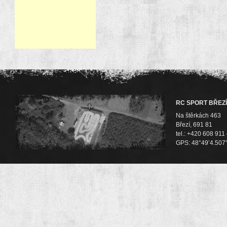
RC SPORT BŘEZÍ
Na štěrkách 463
Březí, 691 81
tel.: +420 608 911
GPS: 48°49’4.507