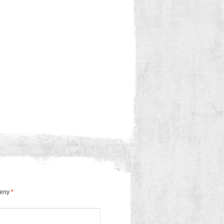
čeny
*