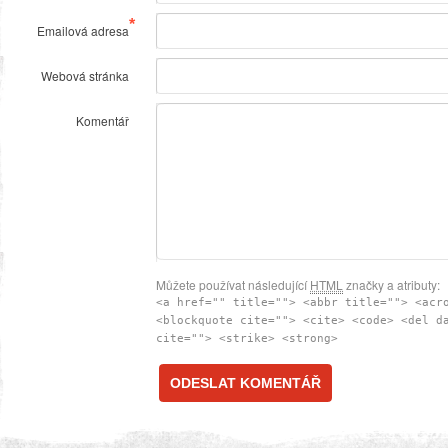
*
Emailová adresa
Webová stránka
Komentář
Můžete používat následující
HTML
značky a atributy:
<a href="" title=""> <abbr title=""> <acr
<blockquote cite=""> <cite> <code> <del d
cite=""> <strike> <strong>