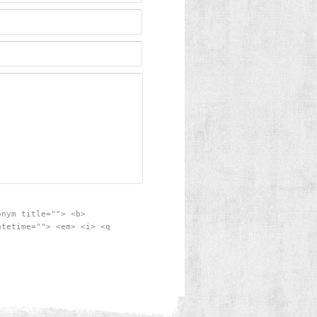
onym title=""> <b>
atetime=""> <em> <i> <q