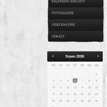
KALENDÁŘ UDÁLOSTÍ
FOTOGALERIE
VIDEOGALERIE
ODKAZY
Srpen 2026
PO
ÚT
ST
ČT
PÁ
SO
NE
1
2
3
4
5
6
7
8
9
10
11
12
13
14
15
16
17
18
19
20
21
22
23
24
25
26
27
28
29
30