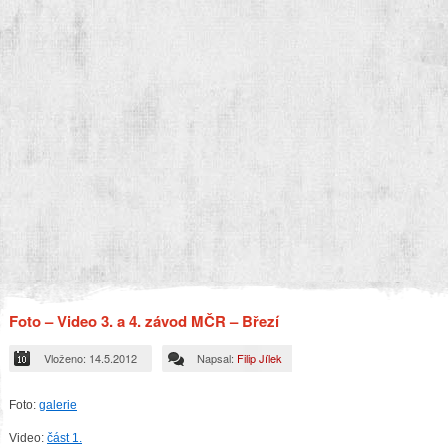
Foto – Video 3. a 4. závod MČR – Březí
Vloženo: 14.5.2012
Napsal:
Filip Jílek
Foto:
galerie
Video:
část 1.