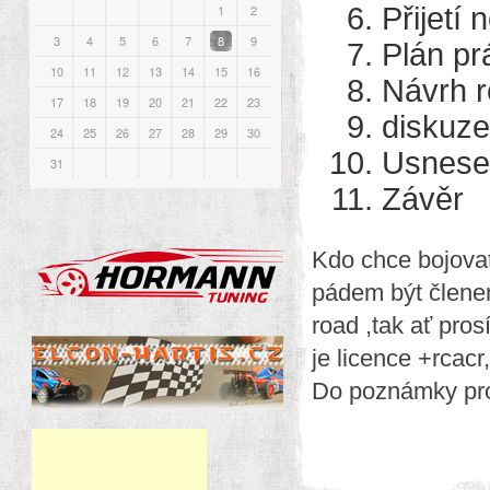
1
2
Přijetí
3
4
5
6
7
8
9
Plán pr
10
11
12
13
14
15
16
Návrh r
17
18
19
20
21
22
23
diskuze
24
25
26
27
28
29
30
Usnese
31
Závěr
Kdo chce bojovat
pádem být členem
road ,tak ať pro
je licence +rcac
Do poznámky pro