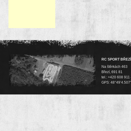
RC SPORT BŘEZÍ
Na štěrkách 463
Březí, 691 81
tel.: +420 608 911
GPS: 48°49’4.507