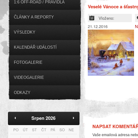
1:6 OFF-ROAD / PRAVIDLA
Veselé Vánoce a šťastn
ČLÁNKY A REPORTY
Vloženo:
21.12.2016
N
VÝSLEDKY
KALENDÁŘ UDÁLOSTÍ
FOTOGALERIE
VIDEOGALERIE
ODKAZY
Srpen 2026
NAPSAT KOMENTÁ
PO
ÚT
ST
ČT
PÁ
SO
NE
Vaše emailová adresa neb