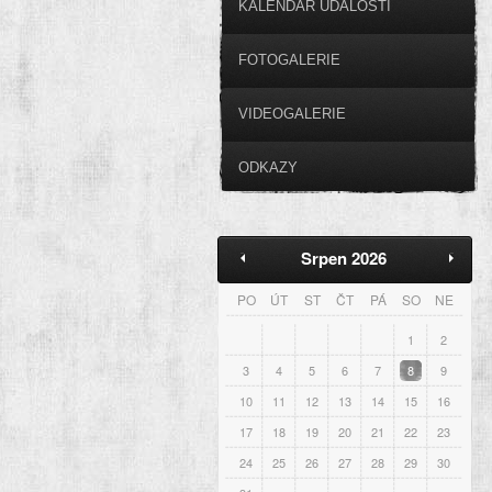
KALENDÁŘ UDÁLOSTÍ
FOTOGALERIE
VIDEOGALERIE
ODKAZY
Srpen 2026
PO
ÚT
ST
ČT
PÁ
SO
NE
1
2
3
4
5
6
7
8
9
10
11
12
13
14
15
16
17
18
19
20
21
22
23
24
25
26
27
28
29
30