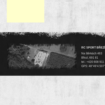
RC SPORT BŘEZÍ
Na štěrkách 463
Březí, 691 81
tel.: +420 608 911
GPS: 48°49’4.507