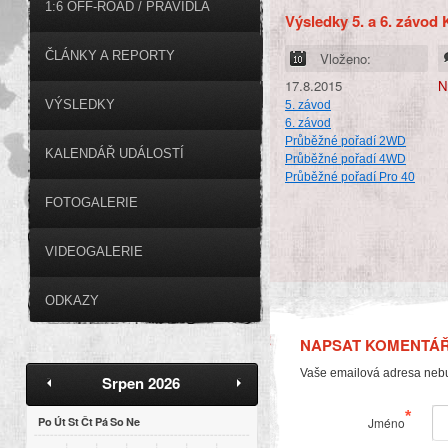
1:6 OFF-ROAD / PRAVIDLA
Výsledky 5. a 6. závod
ČLÁNKY A REPORTY
Vloženo:
17.8.2015
N
VÝSLEDKY
5. závod
6. závod
Průběžné pořadí 2WD
KALENDÁŘ UDÁLOSTÍ
Průběžné pořadí 4WD
Průběžné pořadí Pro 40
FOTOGALERIE
VIDEOGALERIE
ODKAZY
NAPSAT KOMENTÁ
Vaše emailová adresa neb
Srpen 2026
*
Po
Út
St
Čt
Pá
So
Ne
Jméno