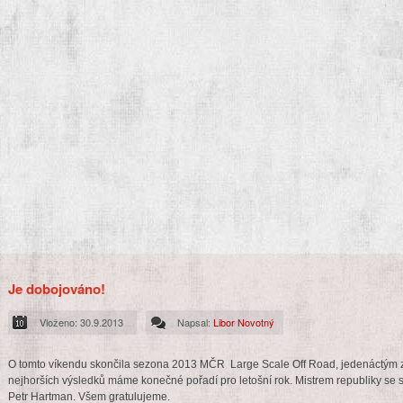
Je dobojováno!
Vloženo: 30.9.2013
Napsal:
Libor Novotný
O tomto víkendu skončila sezona 2013 MČR Large Scale Off Road, jedenáctým 
nejhorších výsledků máme konečné pořadí pro letošní rok. Mistrem republiky se stal
Petr Hartman. Všem gratulujeme.