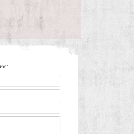
čeny
*