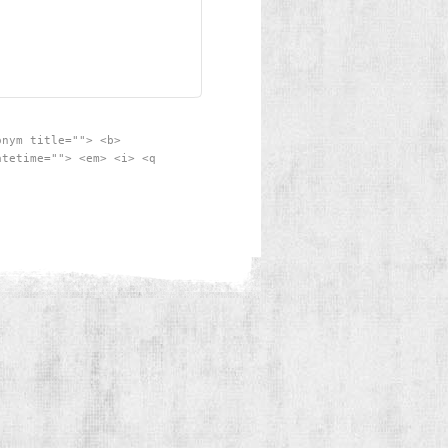
onym title=""> <b>
atetime=""> <em> <i> <q