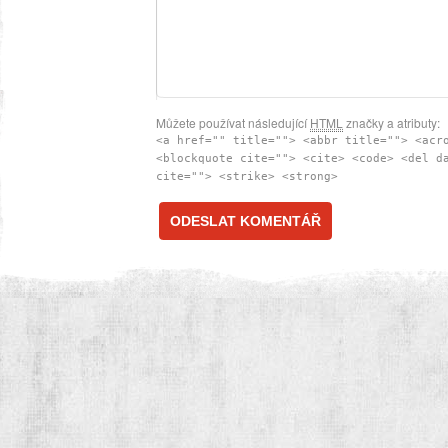
Můžete používat následující
HTML
značky a atributy:
<a href="" title=""> <abbr title=""> <acr
<blockquote cite=""> <cite> <code> <del d
cite=""> <strike> <strong>