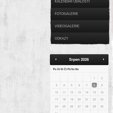
KALENDÁŘ UDÁLOSTÍ
FOTOGALERIE
VIDEOGALERIE
ODKAZY
Srpen 2026
Po
Út
St
Čt
Pá
So
Ne
1
2
3
4
5
6
7
8
9
10
11
12
13
14
15
16
17
18
19
20
21
22
23
24
25
26
27
28
29
30