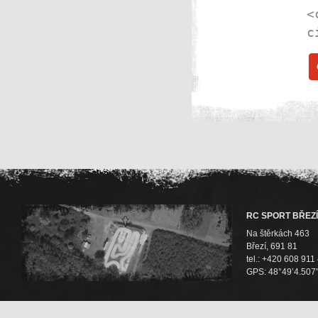
<
c
RC SPORT BŘEZÍ
Na štěrkách 463
Březí, 691 81
tel.: +420 608 911
GPS: 48°49’4.507