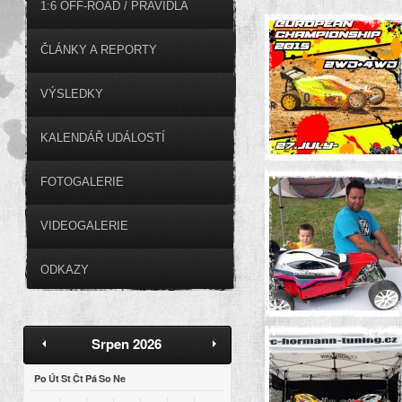
1:6 OFF-ROAD / PRAVIDLA
ČLÁNKY A REPORTY
VÝSLEDKY
KALENDÁŘ UDÁLOSTÍ
FOTOGALERIE
VIDEOGALERIE
ODKAZY
Srpen 2026
Po
Út
St
Čt
Pá
So
Ne