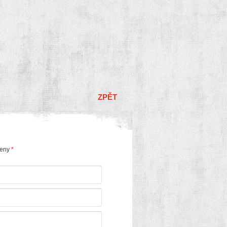
ZPĚT
čeny
*