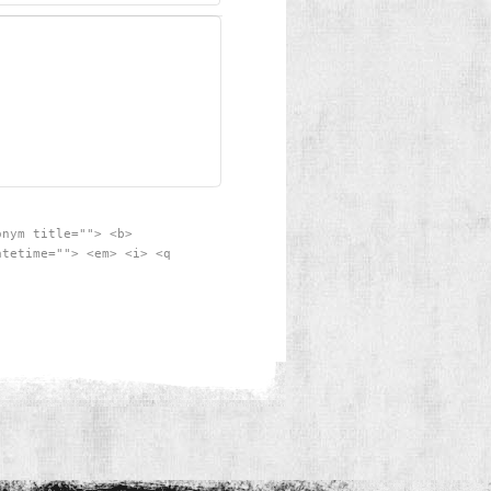
onym title=""> <b>
atetime=""> <em> <i> <q