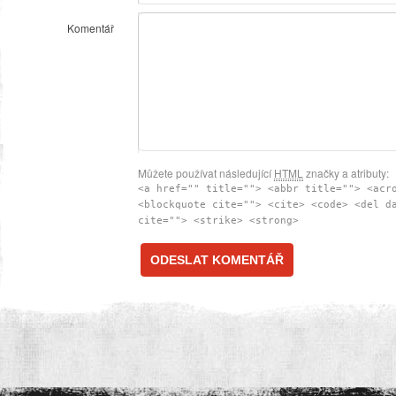
Komentář
Můžete používat následující
HTML
značky a atributy:
<a href="" title=""> <abbr title=""> <acr
<blockquote cite=""> <cite> <code> <del d
cite=""> <strike> <strong>