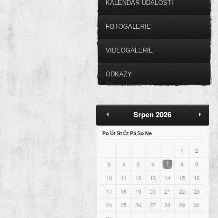
KALENDÁŘ UDÁLOSTÍ
FOTOGALERIE
VIDEOGALERIE
ODKAZY
Srpen 2026
Po
Út
St
Čt
Pá
So
Ne
1
2
3
4
5
6
7
8
9
10
11
12
13
14
15
16
17
18
19
20
21
22
23
24
25
26
27
28
29
30