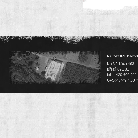
RC SPORT BŘEZÍ
Na štěrkách 463
Březí, 691 81
tel.: +420 608 911
GPS: 48°49’4.507