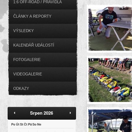
1:6 OFF-ROAD / PRAVIDLA
ČLÁNKY A REPORTY
VÝSLEDKY
KALENDÁŘ UDÁLOSTÍ
FOTOGALERIE
VIDEOGALERIE
ODKAZY
Srpen 2026
Po
Út
St
Čt
Pá
So
Ne