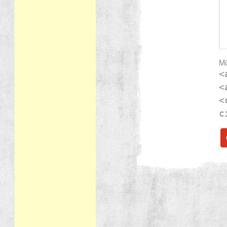
Mů
<
<
<
c