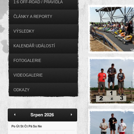
1:6 OFF-ROAD / PRAVIDLA
ČLÁNKY A REPORTY
VÝSLEDKY
KALENDÁŘ UDÁLOSTÍ
FOTOGALERIE
VIDEOGALERIE
ODKAZY
Srpen 2026
Po
Út
St
Čt
Pá
So
Ne