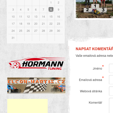
1
2
3
4
5
6
7
8
9
10
11
12
13
14
15
16
17
18
19
20
21
22
23
24
25
26
27
28
29
30
31
NAPSAT KOMENTÁ
Vaše emailová adresa neb
*
Jméno
*
Emailová adresa
Webová stránka
Komentář