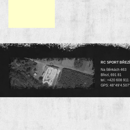
RC SPORT BŘEZÍ
Na štěrkách 463
Březí, 691 81
tel.: +420 608 911
GPS: 48°49’4.507