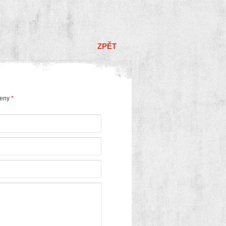
ZPĚT
čeny
*