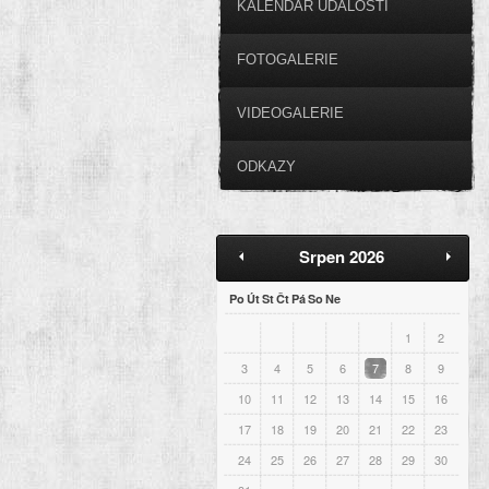
KALENDÁŘ UDÁLOSTÍ
FOTOGALERIE
VIDEOGALERIE
ODKAZY
Srpen 2026
Po
Út
St
Čt
Pá
So
Ne
1
2
3
4
5
6
7
8
9
10
11
12
13
14
15
16
17
18
19
20
21
22
23
24
25
26
27
28
29
30