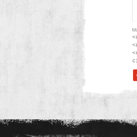
Mů
<
<
<
c