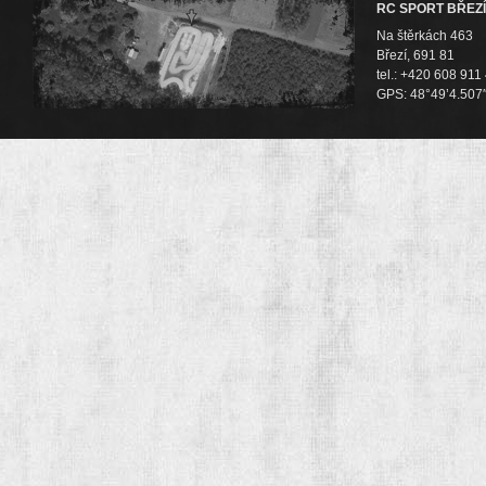
RC SPORT BŘEZÍ
Na štěrkách 463
Březí, 691 81
tel.: +420 608 911
GPS: 48°49’4.507