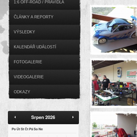
1:6 OFF-ROAD / PRAVIDLA
ČLÁNKY A REPORTY
VÝSLEDKY
KALENDÁŘ UDÁLOSTÍ
FOTOGALERIE
VIDEOGALERIE
ODKAZY
Srpen 2026
Po
Út
St
Čt
Pá
So
Ne