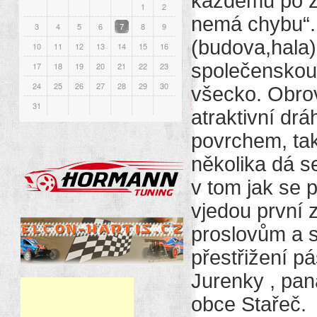
každému po zhl
1
2
nemá chybu“.
3
4
5
6
7
8
9
(budova,hala)
10
11
12
13
14
15
16
společenskou 
17
18
19
20
21
22
23
24
25
26
27
28
29
30
všecko. Obrov
31
atraktivní drá
povrchem, tak
několika dá se
v tom jak se p
vjedou první 
proslovům a 
přestřižení 
Jurenky , pa
obce Stařeč. 