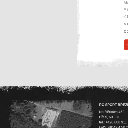
Mů
<
<
<
c
RC SPORT BŘEZÍ
Na štěrkách 463
Březí, 691 81
tel.: +420 608 911
GPS: 48°49’4.507