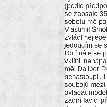
(podle předpo
se zapsalo 35 
sobotu mě posk
Vlastimil Šmol
zvládl nejlép
jedoucím se 
Do finále se 
vklínil nenáp
měl Dalibor Ro
nenastoupil. I
soubojů mezi 
ovládat model
zadní lavici 