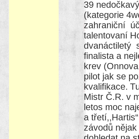
39 nedočkavýc
(kategorie 4wd
zahraniční úč
talentovaní 
dvanáctiletý 
finalista a nej
krev (Onnova 
pilot jak se 
kvalifikace. 
Mistr Č.R. v m
letos moc naj
a třetí,,Harti
závodů nějak 
dohledat na st