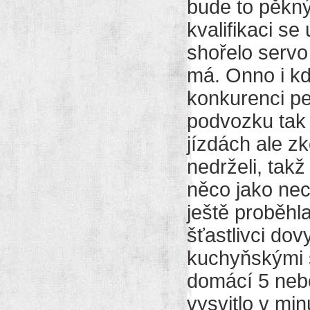
bude to pěkný
kvalifikaci se
shořelo servo 
má. Onno i kdy
konkurenci per
podvozku tak 
jízdách ale z
nedrželi, takž
něco jako nech
ještě proběhla
šťastlivci dov
kuchyňskými s
domácí 5 nebo
vysvitlo v mi