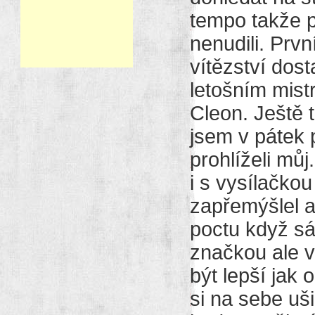
tempo takže 
nenudili. Prv
vítězství dos
letošním mis
Cleon. Ještě
jsem v pátek 
prohlíželi můj
i s vysílačkou
zapřemýšlel a 
poctu když sá
značkou ale v
být lepší jak
si na sebe uš