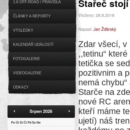
Stařeč stojí
1:6 OFF-ROAD / PRAVIDLA
Vloženo: 28.8.2018
ČLÁNKY A REPORTY
Napsal:
Jan Žďárský
VÝSLEDKY
Zdar všecí, v
KALENDÁŘ UDÁLOSTÍ
,,tetinu“ které
FOTOGALERIE
tetička se s
pozitivnim a 
VIDEOGALERIE
nemá chybu“ a
ODKAZY
Starče na zde
nové RC aren
kteří máme te
Srpen 2026
ujetí) náš tre
Po
Út
St
Čt
Pá
So
Ne