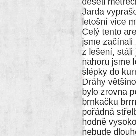
deseti metrec
Jarda vyprašov
letošní vice 
Celý tento are
jsme začínali 
z lešení, stá
nahoru jsme l
slépky do kur
Dráhy většino
bylo zrovna p
brnkačku brrr
pořádná střel
hodně vysoko 
nebude dlouho