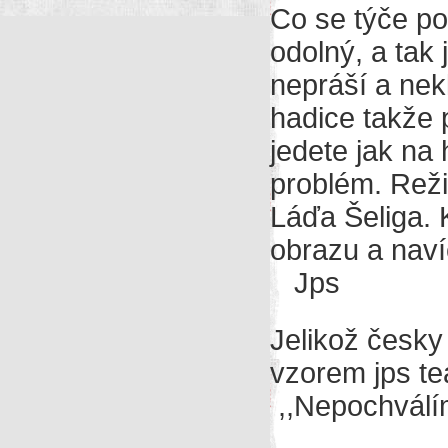
Co se týče po
odolný, a tak
nepráší a nek
hadice takže 
jedete jak na
problém. Reži
Láďa Šeliga. 
obrazu a naví
Jps
Jelikož česky
vzorem jps te
,,Nepochválím