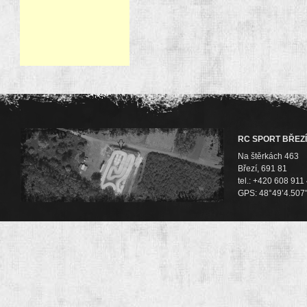
RC SPORT BŘEZÍ
Na štěrkách 463
Březí, 691 81
tel.: +420 608 911
GPS: 48°49’4.507