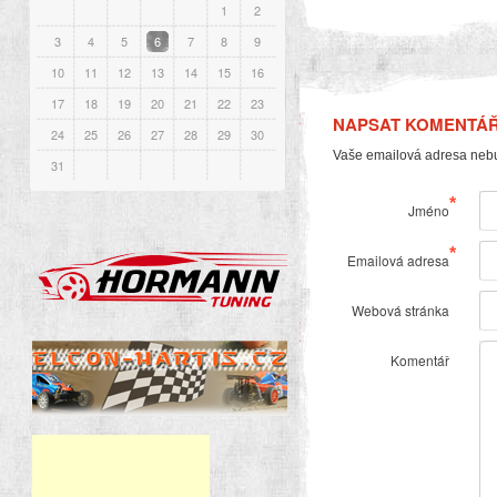
1
2
3
4
5
6
7
8
9
10
11
12
13
14
15
16
17
18
19
20
21
22
23
NAPSAT KOMENTÁ
24
25
26
27
28
29
30
Vaše emailová adresa neb
31
*
Jméno
*
Emailová adresa
Webová stránka
Komentář