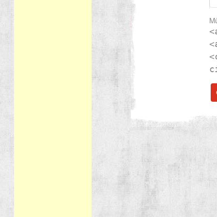
Mů
<
<
<
c