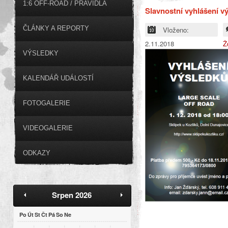
1:6 OFF-ROAD / PRAVIDLA
Slavnostní vyhlášení v
ČLÁNKY A REPORTY
Vloženo:
2.11.2018
Ž
VÝSLEDKY
KALENDÁŘ UDÁLOSTÍ
FOTOGALERIE
VIDEOGALERIE
ODKAZY
Srpen 2026
Po
Út
St
Čt
Pá
So
Ne