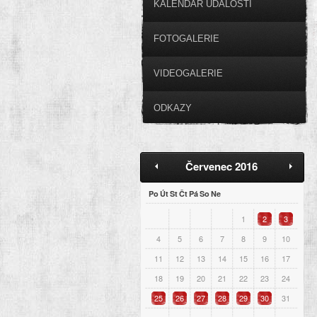
KALENDÁŘ UDÁLOSTÍ
FOTOGALERIE
VIDEOGALERIE
ODKAZY
Červenec 2016
Po
Út
St
Čt
Pá
So
Ne
1
2
3
4
5
6
7
8
9
10
11
12
13
14
15
16
17
18
19
20
21
22
23
24
25
26
27
28
29
30
31