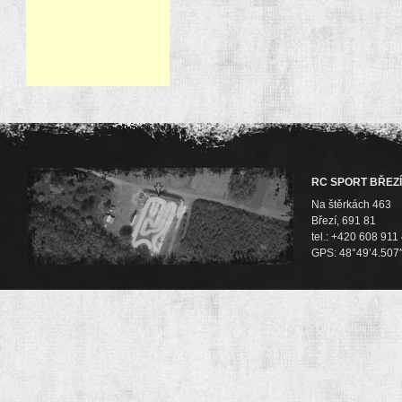
RC SPORT BŘEZÍ
Na štěrkách 463
Březí, 691 81
tel.: +420 608 911
GPS: 48°49’4.507