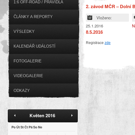
1:6 OFF-ROAD / PRAVIDLA
2. závod MČR – Dolní B
ČLÁNKY A REPORTY
Vloženo:
25.1.2016
N
VÝSLEDKY
8.5.2016
Registrace
zde
KALENDÁŘ UDÁLOSTÍ
FOTOGALERIE
VIDEOGALERIE
ODKAZY
Květen 2016
Po
Út
St
Čt
Pá
So
Ne