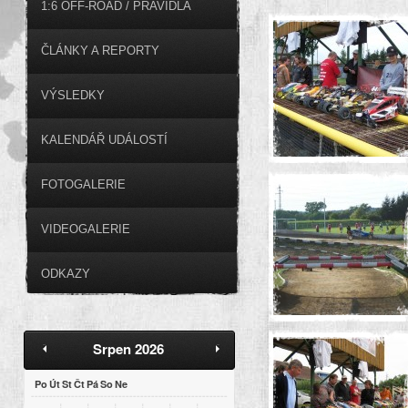
1:6 OFF-ROAD / PRAVIDLA
ČLÁNKY A REPORTY
VÝSLEDKY
KALENDÁŘ UDÁLOSTÍ
FOTOGALERIE
VIDEOGALERIE
ODKAZY
Srpen 2026
Po
Út
St
Čt
Pá
So
Ne