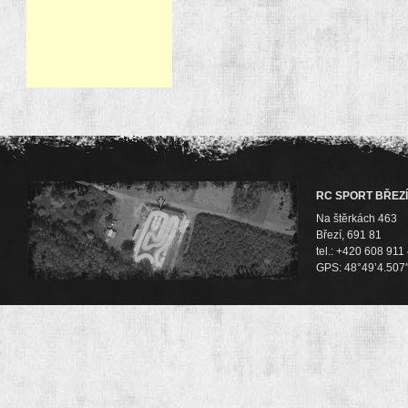
RC SPORT BŘEZÍ
Na štěrkách 463
Březí, 691 81
tel.: +420 608 911
GPS: 48°49’4.507