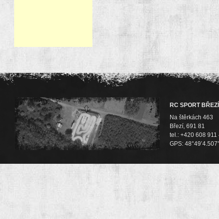
RC SPORT BŘEZÍ
Na štěrkách 463
Březí, 691 81
tel.: +420 608 911
GPS: 48°49’4.507