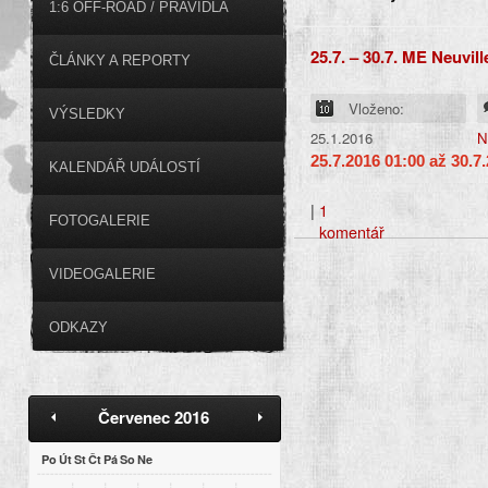
1:6 OFF-ROAD / PRAVIDLA
25.7. – 30.7. ME Neuvil
ČLÁNKY A REPORTY
Vloženo:
VÝSLEDKY
25.1.2016
N
25.7.2016 01:00
až
30.7
KALENDÁŘ UDÁLOSTÍ
|
1
FOTOGALERIE
komentář
VIDEOGALERIE
ODKAZY
Červenec 2016
Po
Út
St
Čt
Pá
So
Ne