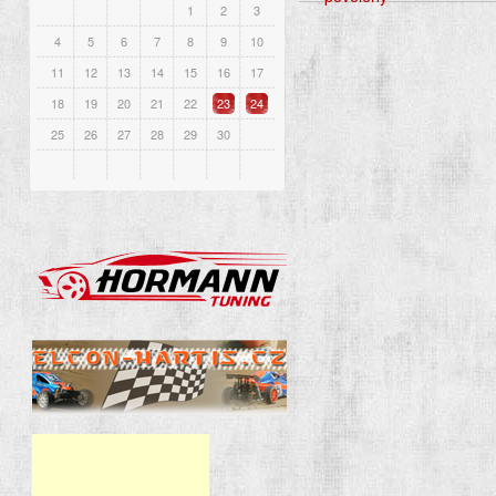
1
2
3
4
5
6
7
8
9
10
11
12
13
14
15
16
17
18
19
20
21
22
23
24
25
26
27
28
29
30