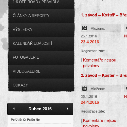
1:6 OFF-ROAD / PRAVIDLA
1. závod – Koštéř – Bře
ČLÁNKY A REPORTY
Vloženo:
VÝSLEDKY
25.1.2016
N
23.4.2016
KALENDÁŘ UDÁLOSTÍ
Registrace zde:
FOTOGALERIE
|
Komentáře nejsou
povoleny
VIDEOGALERIE
2. závod – Koštéř – Bře
ODKAZY
Vloženo:
25.1.2016
N
24.4.2016
Duben 2016
Registrace zde:
|
Komentáře nejsou
Po
Út
St
Čt
Pá
So
Ne
povoleny