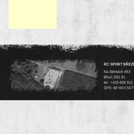
RC SPORT BŘEZÍ
Na štěrkách 463
Březí, 691 81
tel.: +420 608 911
GPS: 48°49’4.507